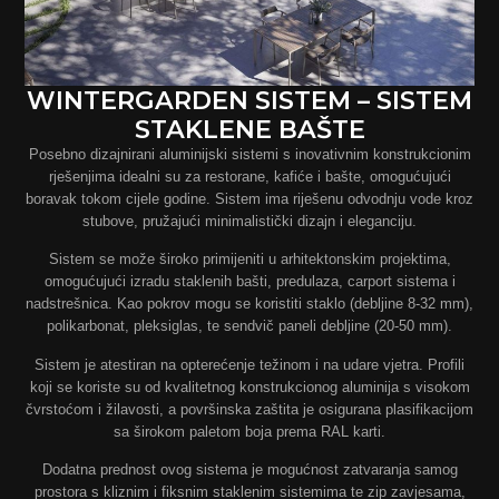
WINTERGARDEN SISTEM – SISTEM
STAKLENE BAŠTE
Posebno dizajnirani aluminijski sistemi s inovativnim konstrukcionim
rješenjima idealni su za restorane, kafiće i bašte, omogućujući
boravak tokom cijele godine. Sistem ima riješenu odvodnju vode kroz
stubove, pružajući minimalistički dizajn i eleganciju.
Sistem se može široko primijeniti u arhitektonskim projektima,
omogućujući izradu staklenih bašti, predulaza, carport sistema i
nadstrešnica. Kao pokrov mogu se koristiti staklo (debljine 8-32 mm),
polikarbonat, pleksiglas, te sendvič paneli debljine (20-50 mm).
Sistem je atestiran na opterećenje težinom i na udare vjetra. Profili
koji se koriste su od kvalitetnog konstrukcionog aluminija s visokom
čvrstoćom i žilavosti, a površinska zaštita je osigurana plasifikacijom
sa širokom paletom boja prema RAL karti.
Dodatna prednost ovog sistema je mogućnost zatvaranja samog
prostora s kliznim i fiksnim staklenim sistemima te zip zavjesama,