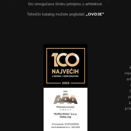
što omogućava široku primjenu u arhitekturi.
Tehnički katalog možete pogledati
„OVDJE“
Her
ar
p
p
pra