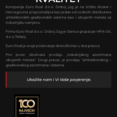
Kompanija Euro Roal d.o.o. Doboj jug je na tržištu Bosne i
Hercegovine prepoznatljiva kao jedan od vodećih distributera
arhitektonskih-građevinskih sistema kao i obojenih metala za
industrijsku namjenu.
Firma Euro-Roal d.o.o. Doboj Jug je članica grupacije HIFA-OIL
d.o.o.Tešanj.
Euro Roal je svoje poslovanje diverzificirao u dva pravca.
Prvi prvac obuhvata prodaju „industrijskog asortimana
obojenih metala“. Drugi pravac je prodaja “arhitektonskog –
građevinskog asortimana i sistema.
Ukažite nam i Vi Vaše povjerenje.