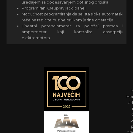
uređajem sa podešavanjem potisnog pritiska.
Programirani CN upravljački panel.
Mogućnost programiranja da se ista sipka automatski
reže na različite duzine prilikom jedne operacije.
Linearni potenciometar za položaj pramca i
ampermetar koji kontrolira apsorpciju
elektromotora
Her
ar
p
p
pra