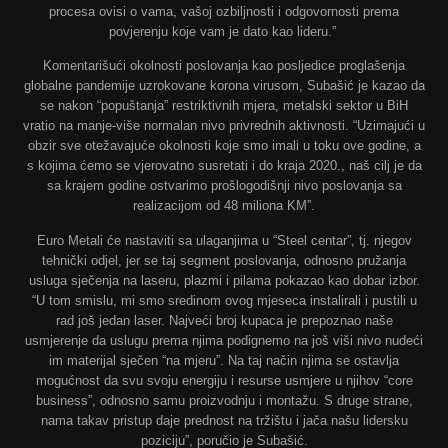
procesa ovisi o vama, vašoj ozbiljnosti i odgovornosti prema
povjerenju koje vam je dato kao lideru.”
Komentarišući okolnosti poslovanja kao posljedice proglašenja
globalne pandemije uzrokovane korona virusom, Subašić je kazao da
se nakon “popuštanja” restriktivnih mjera, metalski sektor u BiH
vratio na manje-više normalan nivo privrednih aktivnosti. “Uzimajući u
obzir sve otežavajuće okolnosti koje smo imali u toku ove godine, a
s kojima ćemo se vjerovatno susretati i do kraja 2020., naš cilj je da
sa krajem godine ostvarimo prošlogodišnji nivo poslovanja sa
realizacijom od 48 miliona KM”.
Euro Metali će nastaviti sa ulaganjima u “Steel centar”, tj. njegov
tehnički odjel, jer se taj segment poslovanja, odnosno pružanja
usluga sječenja na laseru, plazmi i pilama pokazao kao dobar izbor.
“U tom smislu, mi smo sredinom ovog mjeseca instalirali i pustili u
rad još jedan laser. Najveći broj kupaca je prepoznao naše
usmjerenje da uslugu prema njima podignemo na još viši nivo nudeći
im materijal sječen “na mjeru”. Na taj način njima se ostavlja
mogućnost da svu svoju energiju i resurse usmjere u njihov “core
business”, odnosno samu proizvodnju i montažu. S druge strane,
nama takav pristup daje prednost na tržištu i jača našu lidersku
poziciju”, poručio je Subašić.