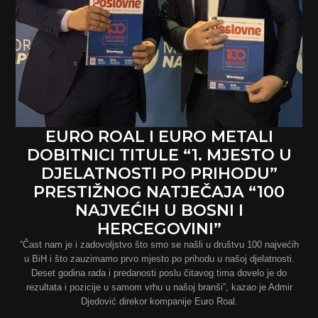
EURO ROAL I EURO METALI
DOBITNICI TITULE “1. MJESTO U
DJELATNOSTI PO PRIHODU”
PRESTIŽNOG NATJEČAJA “100
NAJVEĆIH U BOSNI I
HERCEGOVINI”
“Čast nam je i zadovoljstvo što smo se našli u društvu 100 najvećih
u BiH i što zauzimamo prvo mjesto po prihodu u našoj djelatnosti.
Deset godina rada i predanosti poslu čitavog tima dovelo je do
rezultata i pozicije u samom vrhu u našoj branši”, kazao je Admir
Djedović direkor kompanije Euro Roal.