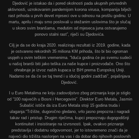
Djedović je istakao da i pored okolnosti pada ukupnih privrednih
aktivnosti, uzrokovanim pandemijom korona virusa, kompanija bilježi
rast prihoda u prvih devet mjeseci ove u odnosu na prošlu godinu. U
martu, aprilu i maju smo poslovali u otežanim uslovima što je slučaj
u skoro svim branšama, međutim od mjeseca juna ostvarujemo
ponovo stalni rast”, riječi su Djedovića.
Cilj je da se do kraja 2020. realiziraju rezultati iz 2019. godine, kada
je ostvareno rekordnih 35 miliona KM prihoda, što bi bio ogroman
uspjeh u ovim teškim vremenima. “Iduća godina će po svemu sudeći
u našoj branši biti jako teška za naše kupce i proizvođače. Ono što
ohrabruje je izvoz naših kupaca iz BiH prema Europskoj Uniji.
Nadamo se da će se taj trend i u idućoj godini zadržati”, pojašnjava
Djedović.
I u Euro Metalima ne kriju zadovoljstvo zbog priznanja koje je stiglo
od “100 najvećih u Bosni i Hercegovini”. Direktor Euro Metala, Jasmin
Subašić ističe da iza Euro Metala stoji 15 godina truda i
ulaganja:“Tržište, dugoročno gledano, vrlo jasno prepozna i nagradi
takav rad i pristup. Drugim riječima, kupci prepoznaju dugogodišnji
kontinuitet i insistiranje na izvrsnosti. Ipak, ovakvo priznanje
predstavlja i dodatnu odgovornost, jer to istovremeno znači da je
najveći dio tržišta naslonjen na vas i da dobar dio njihovih poslovnih