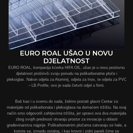
EURO ROAL UŠAO U NOVU
DJELATNOST
EURO ROAL, kompanija kćerka HIFA OIL, ušao je u novu poslovnu
djelatnost proširivši svoju ponudu na polikarbonatne ploče i
pleksiglas. Nakon odjela za Aluminij, odjela za Inox, te odjela za PVC
– LB.Profile, ovo je sada četvrti odjel u firmi.
Baš kao i u svemu do sada, želimo postati glavni Centar za
materijale od polikarbonata i pleksiglasa na domaćem tržištu. Na ovaj
način smo odgovorili zahtjevima tržišta, jer upravo ova dva materijala
zbog svojih prednosti otvaraju prostor za invoacije u oblasti
građevinarstva najprije. Polikarbonatnim pločama zatvaraju se hale, a
koriste se, između ostalog, i kao krovni i zidni paneli čime se