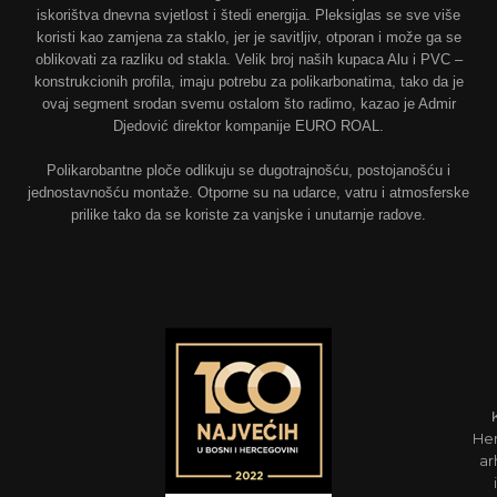
iskorištva dnevna svjetlost i štedi energija. Pleksiglas se sve više
koristi kao zamjena za staklo, jer je savitljiv, otporan i može ga se
oblikovati za razliku od stakla. Velik broj naših kupaca Alu i PVC –
konstrukcionih profila, imaju potrebu za polikarbonatima, tako da je
ovaj segment srodan svemu ostalom što radimo, kazao je Admir
Djedović direktor kompanije EURO ROAL.
Polikarobantne ploče odlikuju se dugotrajnošću, postojanošću i
jednostavnošću montaže. Otporne su na udarce, vatru i atmosferske
prilike tako da se koriste za vanjske i unutarnje radove.
Her
ar