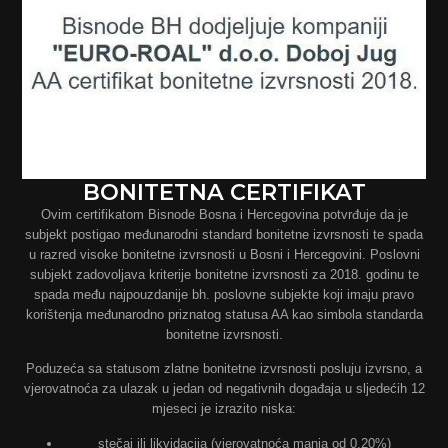
BONITETNA CERTIFIKAT
Ovim certifikatom Bisnode Bosna i Hercegovina potvrđuje da je
subjekt postigao međunarodni standard bonitetne izvrsnosti te spada
u razred visoke bonitetne izvrsnosti u Bosni i Hercegovini. Poslovni
subjekt zadovoljava kriterije bonitetne izvrsnosti za 2018. godinu te
spada među najpouzdanije bh. poslovne subjekte koji imaju pravo
korištenja međunarodno priznatog statusa AA kao simbola standarda
bonitetne izvrsnosti.
Poduzeća sa statusom zlatne bonitetne izvrsnosti posluju izvrsno, a
vjerovatnoća za ulazak u jedan od negativnih događaja u sljedećih 12
mjeseci je izrazito niska:
stečaj ili likvidacija (vjerovatnoća manja od 0,20%)