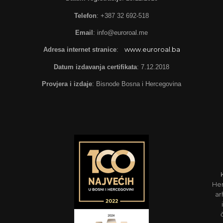
Telefon
: +387 32 692-518
Email
: info@euroroal.me
Adresa internet stranice
:
www.euroroal.ba
Datum izdavanja certifikata
: 7.12.2018
Provjera i izdaje
: Bisnode Bosna i Hercegovina
Her
ar