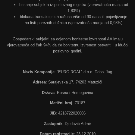
brisanje subjekta iz poslovnog registra (vjerovatnoća manja od
1,83%)
blokada transakcijskih računa više od 90 dana ili pojavljivanje
na listi poreznih dužnika (vjerovatnoća manja od 0,98%)
Gospodarski subjekti sa ocjenom bonitetne izvrsnosti AA imaju
vjerovatnoća od čak 94% da će bonitetnu izvrsnost ostvariti i u idućoj
poslovnoj godini.
Naziv Kompanije
: “EURO-ROAL” d.o.o. Doboj Jug
Adresa
: Sarajevska 17, 74203 Matuzići
Država
: Bosna i Hercegovina
Matični broj
: 70187
JIB
: 4218722020006
Zastupnik
: Djedović Admir
Datum registracije
: 23.12.2010