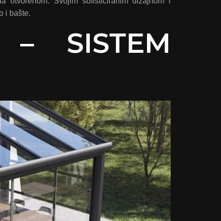
na otvorenom. Svojim sofisticiranim dizajnom i
o i bašte.
 – SISTEM