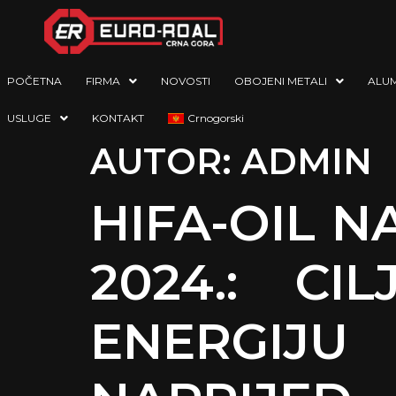
POČETNA
FIRMA
NOVOSTI
OBOJENI METALI
ALUM
USLUGE
KONTAKT
Crnogorski
AUTOR:
ADMIN
HIFA-OIL N
2024.: C
ENERGIJ