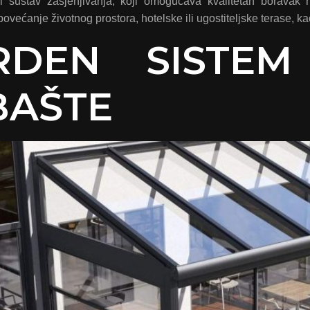
ni sustav zasjenjivanja, koji omogućava kvalitetan boravak 
povećanje životnog prostora, hotelske ili ugostiteljske terase, ka
RDEN SISTEM
BAŠTE