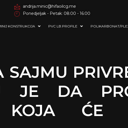
andrija.minic@hifaoilcg.me
Ponedjeljak - Petak: 08:00 - 16:00
INIJ KONSTRUKCIJA
PVC LB.PROFILE
POLIKARBONAT/PLE
A SAJMU PRIV
ILJ JE DA PR
U KOJA ĆE 