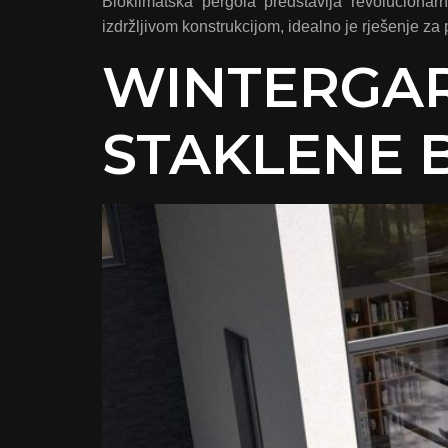
Bioklimatska pergola predstavlja revolucionar
izdržljivom konstrukcijom, idealno je rješenje za 
WINTERGA
STAKLENE 