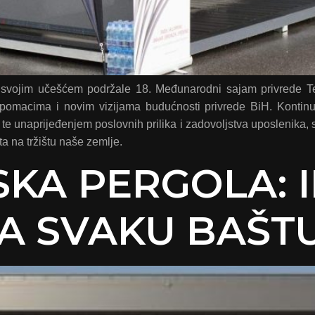
e svojim učešćem podržale 18. Međunarodni sajam privrede T
pomacima i novim vizijama budućnosti privrede BiH. Kontin
 te unaprijeđenjem poslovnih prilika i zadovoljstva uposlenika, 
ta na tržištu naše zemlje.
SKA PERGOLA: 
ZA SVAKU BAŠT