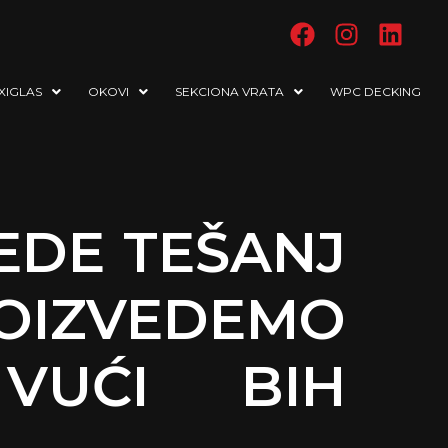
XIGLAS
OKOVI
SEKCIONA VRATA
WPC DECKING
REDE TEŠANJ
OIZVEDEMO
VUĆI BIH