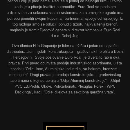
periodu koji je pred nama. Radi se o jednoj od najboljih firmi u Evropi
kada je u pitanju kvalitet automatike. Euro Roal sa prodajom
u dijelovima za sekciona vrata i sistemima za aluminijske ograde ima
potrebu ponuditi svojim kupcima i partnerima najbolje od najboljeg. Iz
tog razloga smo se odlučili ponuditi tržištu najkvaliteniji brend”,
naglasio je Admir Djedović generalni direktor kompanije Euro Roal
d.o.o. Doboj Jug.
Ova članica Hifa Grupacije je lider na tržištu i jedan od najvećih
distributera aluminijskih konstrukcijsko – građevinskih profila u Bosni
i Hercegovini. Svoje poslovanje Euro Roal je diverzificirao u dva
pravca. Prvi prvac obuhvata prodaju industrijskog asortimana, u šta
spadaju “Odjel Inox, Aluminijska industrija, sa bakrom, bronzom i
mesingom“. Drugi pravac je prodaja konstrukcijsko – građevinskog
asortimana u koji se ubrajaju “Odjel Aluminij konstrukcije“, „Odjel
PVC LB.Profili, Okovi, Polikarbonati, Plexiglas Forex i WPC
Deckinga“, kao i “Odjel dijelova za sekciona garažna vrata”.