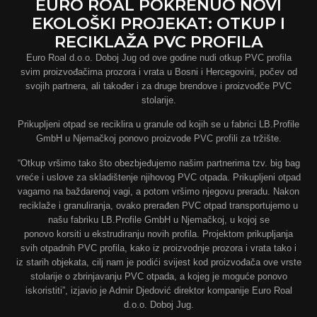
EURO ROAL POKRENUO NOVI
EKOLOŠKI PROJEKAT: OTKUP I
RECIKLAŽA PVC PROFILA
Euro Roal d.o.o. Doboj Jug od ove godine nudi otkup PVC profila
svim proizvođačima prozora i vrata u Bosni i Hercegovini, počev od
svojih partnera, ali također i za druge brendove i proizvođče PVC
stolarije.
Prikupljeni otpad se reciklira u granule od kojih se u fabrici LB.Profile
GmbH u Njemačkoj ponovo proizvode PVC profili za tržište.
“Otkup vršimo tako što obezbjeđujemo našim partnerima tzv. big bag
vreće i uslove za skladištenje njihovog PVC otpada. Prikupljeni otpad
vagamo na baždarenoj vagi, a potom vršimo njegovu preradu. Nakon
reciklaže i granuliranja, ovako prerađen PVC otpad transportujemo u
našu fabriku LB.Profile GmbH u Njemačkoj, u kojoj se
ponovo korsiti u ekstrudiranju novih profila. Projektom prikupljanja
svih otpadnih PVC profila, kako iz proizvodnje prozora i vrata tako i
iz starih objekata, cilj nam je podići svijest kod proizvođača ove vrste
stolarije o zbrinjavanju PVC otpada, a kojeg je moguće ponovo
iskoristiti”, izjavio je Admir Djedović direktor kompanije Euro Roal
d.o.o. Doboj Jug.