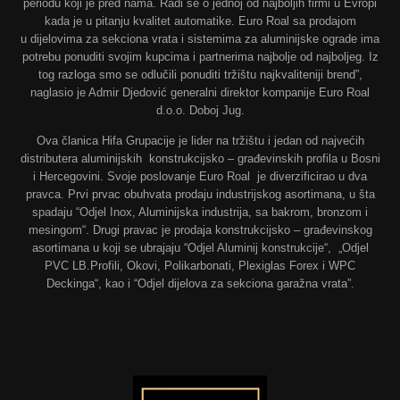
periodu koji je pred nama. Radi se o jednoj od najboljih firmi u Evropi
kada je u pitanju kvalitet automatike. Euro Roal sa prodajom
u dijelovima za sekciona vrata i sistemima za aluminijske ograde ima
potrebu ponuditi svojim kupcima i partnerima najbolje od najboljeg. Iz
tog razloga smo se odlučili ponuditi tržištu najkvaliteniji brend”,
naglasio je Admir Djedović generalni direktor kompanije Euro Roal
d.o.o. Doboj Jug.
Ova članica Hifa Grupacije je lider na tržištu i jedan od najvećih
distributera aluminijskih konstrukcijsko – građevinskih profila u Bosni
i Hercegovini. Svoje poslovanje Euro Roal je diverzificirao u dva
pravca. Prvi prvac obuhvata prodaju industrijskog asortimana, u šta
spadaju “Odjel Inox, Aluminijska industrija, sa bakrom, bronzom i
mesingom“. Drugi pravac je prodaja konstrukcijsko – građevinskog
asortimana u koji se ubrajaju “Odjel Aluminij konstrukcije“, „Odjel
PVC LB.Profili, Okovi, Polikarbonati, Plexiglas Forex i WPC
Deckinga“, kao i “Odjel dijelova za sekciona garažna vrata”.