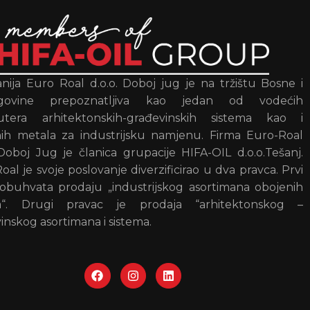
ija Euro Roal d.o.o. Doboj jug je na tržištu Bosne i
govine prepoznatljiva kao jedan od vodećih
ibutera arhitektonskih-građevinskih sistema kao i
ih metala za industrijsku namjenu. Firma Euro-Roal
 Doboj Jug je članica grupacije HIFA-OIL d.o.o.Tešanj.
oal je svoje poslovanje diverzificirao u dva pravca. Prvi
obuhvata prodaju „industrijskog asortimana obojenih
a“. Drugi pravac je prodaja “arhitektonskog –
inskog asortimana i sistema.