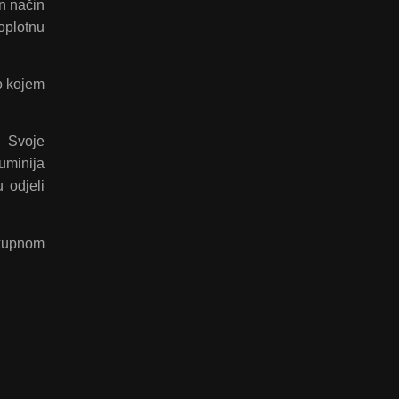
n način
toplotnu
o kojem
. Svoje
luminija
 odjeli
ukupnom