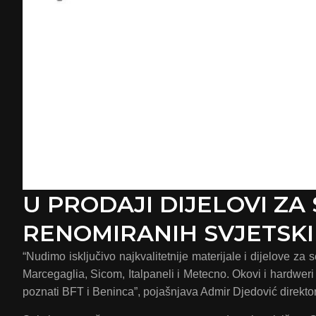
U PRODAJI DIJELOVI Z
RENOMIRANIH SVJETSK
“Nudimo isključivo najkvalitetnije materijale i dijelove za
Marcegaglia, Sicom, Italpaneli i Metecno. Okovi i hardweri 
poznati BFT i Beninca”, pojašnjava Admir Djedović direkto