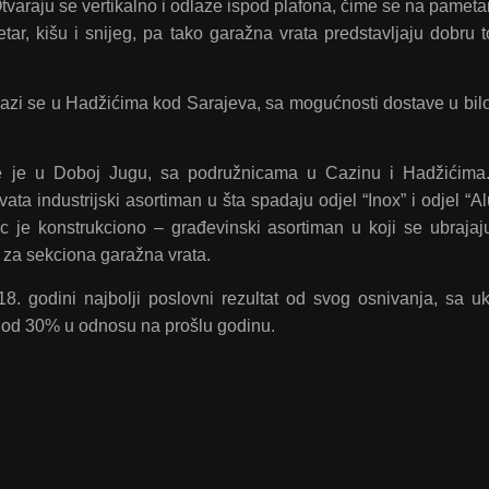
varaju se vertikalno i odlaze ispod plafona, čime se na pameta
tar, kišu i snijeg, pa tako garažna vrata predstavljaju dobru 
alazi se u Hadžićima kod Sarajeva, sa mogućnosti dostave u bil
je je u Doboj Jugu, sa podružnicama u Cazinu i Hadžićima
ata industrijski asortiman u šta spadaju odjel “Inox” i odjel “A
 je konstrukciono – građevinski asortiman u koji se ubrajaju
vi za sekciona garažna vrata.
018. godini najbolji poslovni rezultat od svog osnivanja, sa 
je od 30% u odnosu na prošlu godinu.