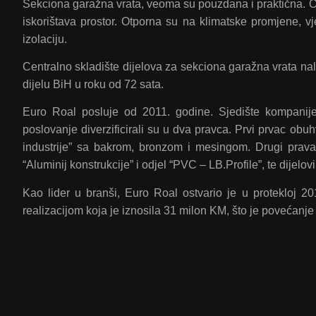
Sekciona garažna vrata, veoma su pouzdana i praktična. Ot
iskorištava prostor. Otporna su na klimatske promjene, vje
izolaciju.
Centralno skladište dijelova za sekciona garažna vrata n
dijelu BiH u roku od 72 sata.
Euro Roal posluje od 2011. godine. Sjedište kompani
poslovanje diverzificirali su u dva pravca. Prvi prvac obuhv
industrije” sa bakrom, bronzom i mesingom. Drugi pravac
“Aluminij konstrukcije” i odjel “PVC – LB.Profile”, te dijelo
Kao lider u branši, Euro Roal ostvario je u protekloj 2
realizacijom koja je iznosila 31 milon KM, što je povećan