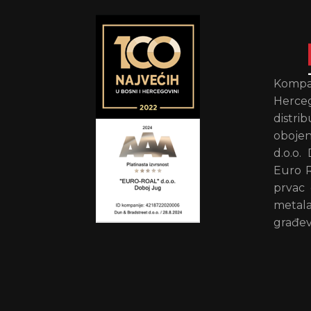
Kompan
Herce
distr
obojen
d.o.o.
Euro R
prvac 
metal
građev