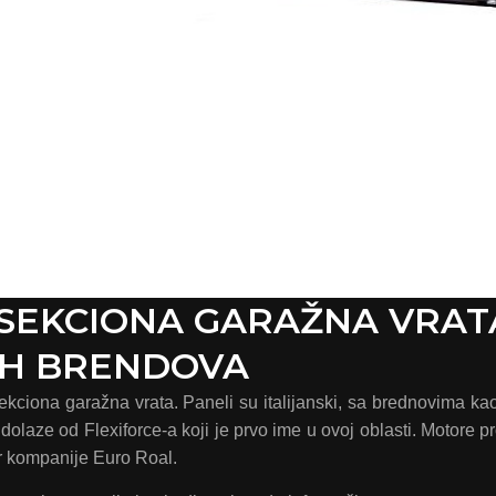
A SEKCIONA GARAŽNA VRAT
IH BRENDOVA
 sekciona garažna vrata. Paneli su italijanski, sa brednovima ka
dolaze od Flexiforce-a koji je prvo ime u ovoj oblasti. Motore p
r kompanije Euro Roal.