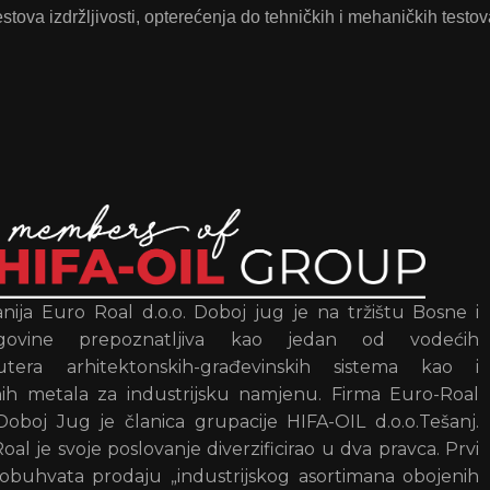
stova izdržljivosti, opterećenja do tehničkih i mehaničkih testov
ija Euro Roal d.o.o. Doboj jug je na tržištu Bosne i
govine prepoznatljiva kao jedan od vodećih
ibutera arhitektonskih-građevinskih sistema kao i
ih metala za industrijsku namjenu. Firma Euro-Roal
 Doboj Jug je članica grupacije HIFA-OIL d.o.o.Tešanj.
oal je svoje poslovanje diverzificirao u dva pravca. Prvi
obuhvata prodaju „industrijskog asortimana obojenih