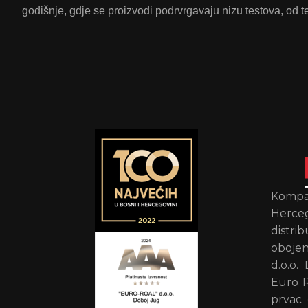
godišnje, gdje se proizvodi podrvrgavaju nizu testova, od te
Kompan
Herce
distr
obojen
d.o.o.
Euro R
prvac 