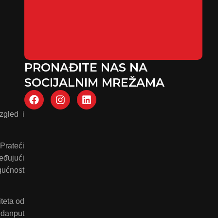
PRONAĐITE NAS NA
SOCIJALNIM MREŽAMA
zgled i
Prateći
eđujući
gućnost
teta od
edanput