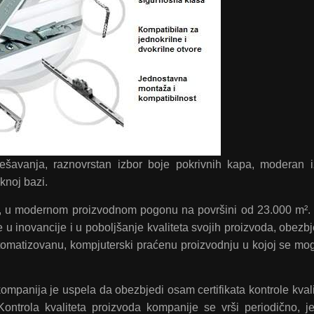
šavanja, raznovrstan izbor boje pokrivnih kapa, moderan i
knoj bazi.
, u modernom proizvodnom pogonu na površini od 23.000 m². 
u inovancije i u poboljšanje kvaliteta svojih proizvoda, obezbj
omatizovanu, kompjuterski praćenu proizvodnju u kojoj se mo
mpanija je uspela da obezbjedi osam certifikata kontrole kvali
 Kontrola kvaliteta proizvoda kompanije se vrši periodično, j