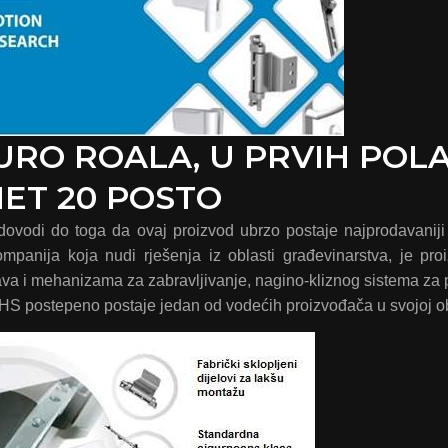
URO ROALA, U PRVIH POL
ET 20 POSTO
ovodi do toga da ovaj proizvod ubrzo postaje najprodavaniji a
panija koja nudi rješenja iz oblasti građevinarstva, je pro
ava i mehanizama za zabravljivanje, nagino-kliznog sistema za 
 VHS postepeno postaje jedan od vodećih proizvođača u svojoj ob