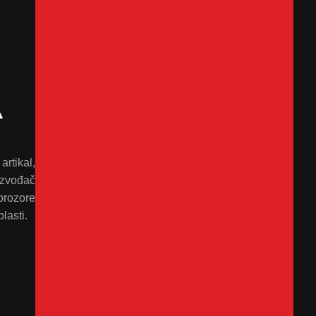
A
rtikal,
izvođač
prozore
lasti.